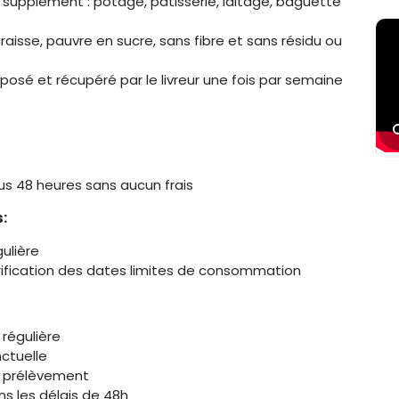
un supplément : potage, pâtisserie, laitage, baguette
aisse, pauvre en sucre, sans fibre et sans résidu ou
 et récupéré par le livreur une fois par semaine
ous 48 heures sans aucun frais
s:
ulière
rification des dates limites de consommation
 régulière
nctuelle
u prélèvement
ns les délais de 48h