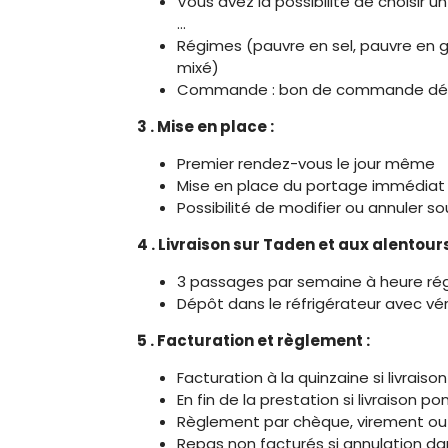
Vous avez la possibilité de choisir 
…
Régimes (pauvre en sel, pauvre en gr
mixé)
Commande : bon de commande déposé
3 . Mise en place :
Premier rendez-vous le jour même
Mise en place du portage immédiat
Possibilité de modifier ou annuler s
4 . Livraison sur Taden et aux alentour
3 passages par semaine à heure rég
Dépôt dans le réfrigérateur avec vé
5 . Facturation et règlement :
Facturation à la quinzaine si livraison
En fin de la prestation si livraison po
Règlement par chèque, virement o
Repas non facturés si annulation da